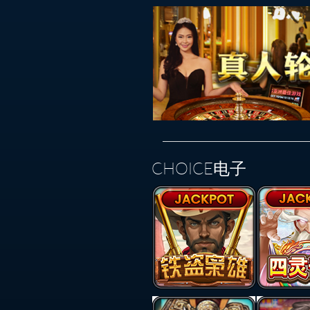
CHOICE电子