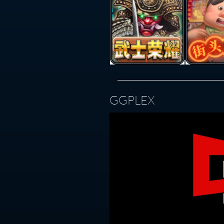
GGPLEX