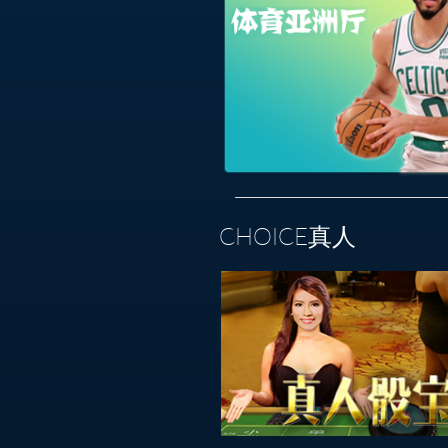
CHOICE真人